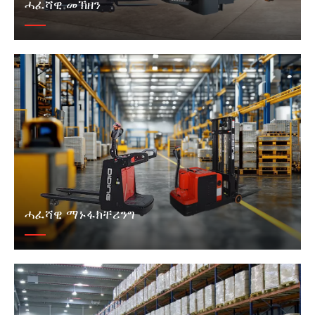
ሓፈሻዊ መኽዘን
ሓፈሻዊ ማኑፋክቸሪንግ