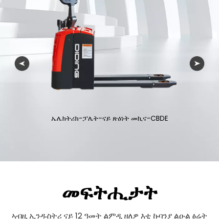
ኤሌክትሪክ-ፎርክሊፍት-ናይ ጽዕነት መኪና-ሲፒዲ
መፍትሒታት
ኣብዚ ኢንዱስትሪ ናይ 12 ዓመት ልምዲ ዘለዎ እቲ ኩባንያ ልዑል ፅሬት