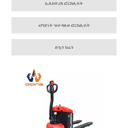
ኤሌክትሪክ ፎርክሊፍት
ብዓይነት ዝተዳለወ ፎርክሊፍት
ድኳን ክሬን