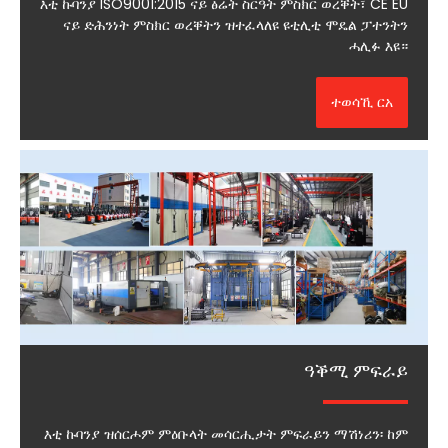
እቲ ኩባንያ ISO9001:2015 ናይ ፅሬት ስርዓት ምስክር ወረቐት፣ CE EU
ናይ ድሕንነት ምስክር ወረቐትን ዝተፈላለዩ ዩቲሊቲ ሞዴል ፓተንትን
ሓሊፉ እዩ።
ተወሳኺ ርአ
ዓቕሚ ምፍራይ
እቲ ኩባንያ ዝሰርሖም ምዕቡላት መሳርሒታት ምፍራይን ማሽነሪን፡ ከም