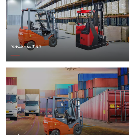
ዝሑል-መኽዘን