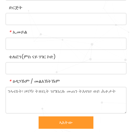
ድርጅት
ኢመይል
*
ቴለፎን(ምስ ናይ ሃገር ኮድ)
ዕዳጋኹም / መልእኽትኹም
*
ኣእትው