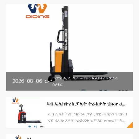
መምርሒ ዕድጊት መኽዘን ኤሌክትሪክ ፓለቲ
2026-08-06 ዓ.ም
ስታከር
ኣብ ኤሌክትሪክ ፓሌት ትራክታት ህጹጽ ሪቨርስ መጠወቒ እንታይ እዩ?
ኣብ ኤሌክትሪክ ዝሰርሓ ፓለቲካዊ መካይን ዝርከብ
ናይ ህጹጽ እዋን ንድሕሪት ዝምለስ መጠወቒ፡ ኣብ
እዋን ምግልባጥ ርክብ ምስ ዝፍጸም፡ ነታ ናይ
ጽዕነት መኪና ብኣውቶማቲክ ደው ዘብልን