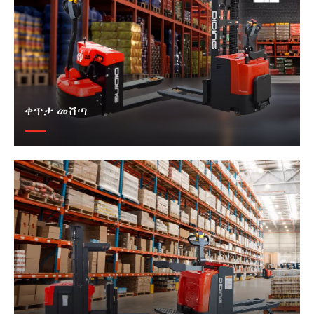
ቀጥታ መሸጣ