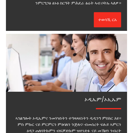
ንምርግጋፅ ፅኑዕ ስርዓት ምሕደራ ፅሬት ኣብ ቦትኡ ኣለዎ።
ተወሳኺ ርአ
ኦዲኤም/ኦኢኤም
ኣገልግሎት ኦዲኤምና ንመሃዝነትን ተዓጻጻፍነትን ዲዲንግ ምስክር እዩ።
ምስ ምኩር ናይ ምርምርን ምዕባለን ጉጅለና፡ ብመሰረት ፍሉይ ኣምርን
ዕዳጋ ጠለባትኩምን ብፍቓድኩም ዝተነድፉ ናይ መኽዘን ንብረት