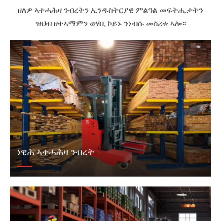
ዘለዎ ኣተሓሕዛ ንብረትን ኢንዱስትርያዊ ምልዓል መፍትሒታትን
ዝህብ ዘተኣማምን ወሃቢ ኮይኑ ንነብሱ መስሪቱ ኣሎ።
ነዊሕ ኣተሓሕዛ ንብረት