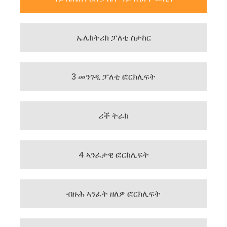
ኤሌክትሪክ ፓለቲ ስታከር
3 መንገዲ ፓለቲ ፎርክሊፍት
ሪች ትራክ
4 ኣንፈታዊ ፎርክሊፍት
ብዙሕ ኣንፈት ዘለዎ ፎርክሊፍት