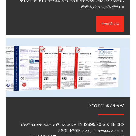
ትኹረት ምግባር፣ ዓማዊል ድማ ፍሉይ ኣተሓሕዛ ንብረትን ምድማር
ምምሕያሽን ፍታሕ ምሃብ።
ተወሳኺ ርአ
ምስክር ወረቐትና
ኩሎም ፍርያት ዳይዲንግ® ንኤውሮጳ EN 12895:2015 & EN ISO
3691-1:2015 ደረጃታት ዘማልኡ እዮም።