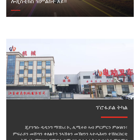
ሎጂስቲክስ ዝምልከት እዩ።
ፕሮፋይል ትካል
ጂያንግሱ ዲዲንግ ማሽነሪ ኮ., ሊሚተድ ኣብ ምርምርን ምዕባለን፣
ምፍራይን መሸጣን ቀለልትን ንኣሽቱን መኽዘንን ኣተሓሕዛን ተሽከርከርቲ