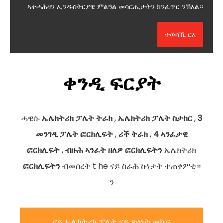
ኣተሓሕዛን ኢንዱስትርያዊ ምልዓል መሳርሒታትን ክንፈጥር ንኽእል።
ተወሳኺ ርአ
ቀንዲ ፍርያት
ሓዊሱ
ኤሌክትሪክ ፓሌት ትራክ
,
ኤሌክትሪክ ፓሌት ስታከር
,
3
መንገዲ ፓሌት ፎርክሊፍት
,
ሪች ትራክ
,
4 ኣንፈታዊ
ፎርክሊፍት
,
ብዙሕ ኣንፈት ዘለዎ ፎርክሊፍትን
ኤሌክትሪክ
ፎርክሊፍትን
ብመሰረት t
he ናይ ስራሕ ኩነታት ተጠቀምቲ።
ን
ናይ ኤሌክትሪክ ፓሌት ናይ ጽዕነት መኪና