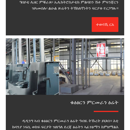
ዓበይቲ ሌዘር ምቑራጽ፡ ኤሌክትሮስታቲክ ምልባስን ሽቶ ምፍንጃርን
ዝኣመሰሉ፡ ልዑል ጽሬትን ትኽክለኛነትን ፍርያቱ የረጋግጹ።
ተወሳኺ ርአ
ቁፅፅርን ምርመራን ፅሬት
ዲዲንግ ኣብ ቁፅፅርን ምርመራን ፅሬት ዓብዪ ትኹረት ይህብ። እቲ
ኩባንያ ነፍሲ ወከፍ ፍርያት ዝለዓለ ደረጃ ፅሬትን ኣፈፃፅማን ከምዘማልእ