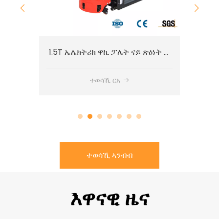
1.5T ኤሌክትሪክ ዋኪ ፓሌት ናይ ጽዕነት መኪና CBDW
1.5T ኤሌክትሪክ ዋኪ ፓሌት ናይ ጽዕነት መኪና CBDJ
ተወሳኺ ርአ
ተወሳኺ ኣንብብ
እዋናዊ ዜና