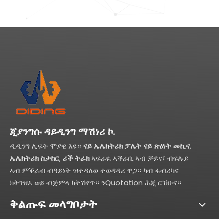
ጂያንግሱ ዳይዲንግ ማሽነሪ ኮ.
ዲዲንግ ሊፍት ሞያዊ እዩ።
ናይ ኤሌክትሪክ ፓሌት ናይ ጽዕነት መኪና
,
ኤሌክትሪክ ስታከር
,
ሪች ትራክ
ኣፍራዪ ኣቕራቢ ኣብ ቻይና፣ ብፍሉይ
ኣብ ምቕራብ ብዓይነት ዝተዳለወ ተወዳዳሪ ዋጋ። ካብ ፋብሪካና
ክትገዝእ ወይ ብጅምላ ክትሽየጥ። ንQuotation ሕጂ ርኸቡና።
ቅልጡፍ መላግቦታት