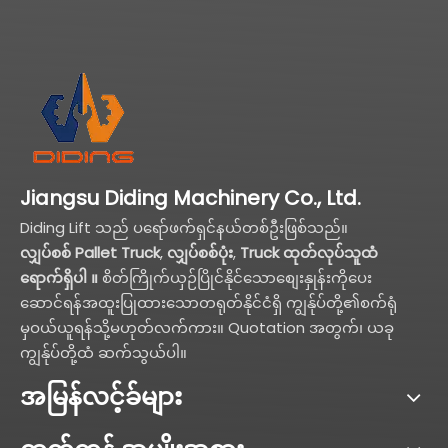
Jiangsu Diding Machinery Co., Ltd.
Diding Lift သည် ပရော်ဖက်ရှင်နယ်တစ်ဦးဖြစ်သည်။
လျှပ်စစ် Pallet Truck
,
လျှပ်စစ်ပုံး
,
Truck ထုတ်လုပ်သူထံ
ရောက်ရှိပါ ။
စိတ်ကြိုက်ယှဉ်ပြိုင်နိုင်သောစျေးနှုန်းကိုပေး
ဆောင်ရန်အထူးပြုထားသောတရုတ်နိုင်ငံရှိ ကျွန်ုပ်တို့၏စက်ရုံ
မှဝယ်ယူရန်သို့မဟုတ်လက်ကား။ Quotation အတွက်၊ ယခု
ကျွန်ုပ်တို့ထံ ဆက်သွယ်ပါ။
အမြန်လင့်ခ်များ