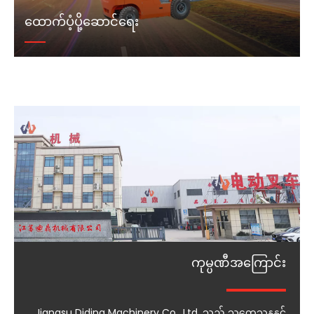
ထောက်ပံ့ပို့ဆောင်ရေး
ကုမ္ပဏီအကြောင်း
Jiangsu Diding Machinery Co., Ltd. သည် သုတေသနနှင့်