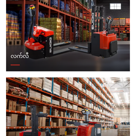
လက်လီ