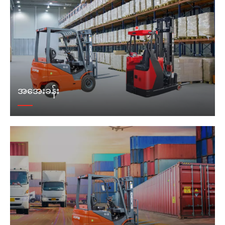
အအေးခန်း