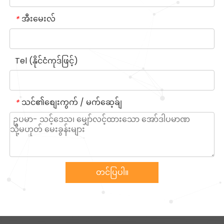
အီးမေးလ်
*
Tel (နိုင်ငံကုဒ်ဖြင့်)
သင်၏စျေးကွက် / မက်ဆေ့ခ်ျ
*
တင်ပြပါ။