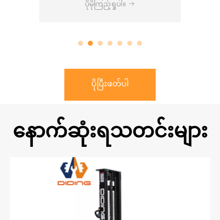
ပိုမိုကြည့်ရှုပါ။
ပိုပြီးဖတ်ပါ
နောက်ဆုံးရသတင်းများ