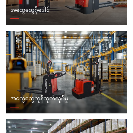
အထွေထွေဂိုဒေါင်
အထွေထွေကုန်ထုတ်လုပ်မှု