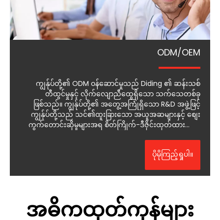
ODM/OEM
ကျွန်ုပ်တို့၏ ODM ဝန်ဆောင်မှုသည် Diding ၏ ဆန်းသစ်
တီထွင်မှုနှင့် လိုက်လျောညီထွေရှိသော သက်သေတစ်ခု
ဖြစ်သည်။ ကျွန်ုပ်တို့၏ အတွေ့အကြုံရှိသော R&D အဖွဲ့ဖြင့်
ကျွန်ုပ်တို့သည် သင်၏ထူးခြားသော အယူအဆများနှင့် စျေး
ကွက်တောင်းဆိုမှုများအရ စိတ်ကြိုက်-ဒီဇိုင်းထုတ်ထားသော
ဂိုဒေါင်ပစ္စည်းများကို ကိုင်တွယ်ခြင်းနှင့် စက်မှုလုပ်ငန်းသုံး
ပစ္စည်းများကို ဖန်တီးနိုင်သည်။
ပိုမိုကြည့်ရှုပါ။
အဓိကထုတ်ကုန်များ