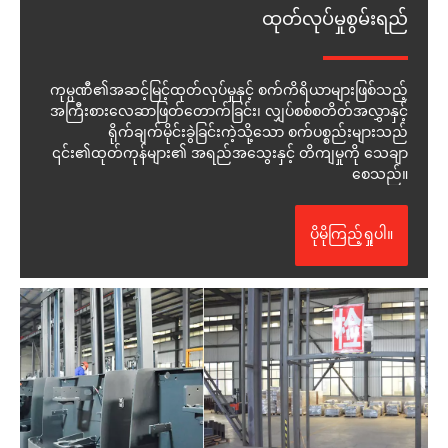
ထုတ်လုပ်မှုစွမ်းရည်
ကုမ္ပဏီ၏အဆင့်မြင့်ထုတ်လုပ်မှုနှင့် စက်ကိရိယာများဖြစ်သည့်
အကြီးစားလေဆာဖြတ်တောက်ခြင်း၊ လျှပ်စစ်စတိတ်အလွှာနှင့်
ရိုက်ချက်မိုင်းခွဲခြင်းကဲ့သို့သော စက်ပစ္စည်းများသည်
၎င်း၏ထုတ်ကုန်များ၏ အရည်အသွေးနှင့် တိကျမှုကို သေချာ
စေသည်။
ပိုမိုကြည့်ရှုပါ။