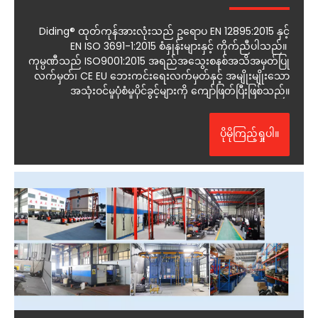
Diding® ထုတ်ကုန်အားလုံးသည် ဥရောပ EN 12895:2015 နှင့်
EN ISO 3691-1:2015 စံနှုန်းများနှင့် ကိုက်ညီပါသည်။
ကုမ္ပဏီသည် ISO9001:2015 အရည်အသွေးစနစ်အသိအမှတ်ပြု
လက်မှတ်၊ CE EU ဘေးကင်းရေးလက်မှတ်နှင့် အမျိုးမျိုးသော
အသုံးဝင်မှုပုံစံမူပိုင်ခွင့်များကို ကျော်ဖြတ်ပြီးဖြစ်သည်။
ပိုမိုကြည့်ရှုပါ။