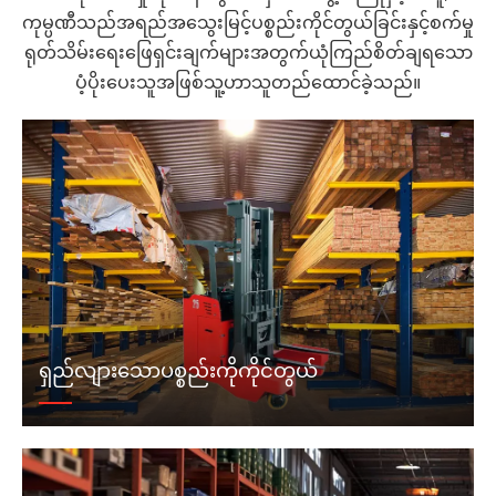
ကုမ္ပဏီသည်အရည်အသွေးမြင့်ပစ္စည်းကိုင်တွယ်ခြင်းနှင့်စက်မှု
ရုတ်သိမ်းရေးဖြေရှင်းချက်များအတွက်ယုံကြည်စိတ်ချရသော
ပံ့ပိုးပေးသူအဖြစ်သူ့ဟာသူတည်ထောင်ခဲ့သည်။
ရှည်လျားသောပစ္စည်းကိုကိုင်တွယ်