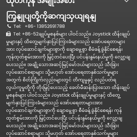
ထုတ်ကုန် အမျိုးအစား
ကြှနျုပျတို့ကိုဆကျသှယျရနျ
Tel:
+86- 13852691788

Tel: +86-52ချုပ်မှုစနစ်များ ပါဝင်သည်။ Joystick ထိန်းချုပ်

မှုများနှင့် ထိတွေ့မျက်နှာပြင်ကြားခံများသည် အော်ပရေတာများ
အား လုပ်ဆောင်ချက်များစွာကို ချောမွေ့စွာ စီမံခန့်ခွဲနိုင်စေရန်၊
ကုန်ထုတ်စွမ်းအားကို မြှင့်တင်ပေးပြီး ပင်ပန်းနွမ်းနယ်မှုကို လျှော့ချ
ပေးသည်။ အချို့သောအဆင့်မြင့်မော်ဒယ်များသည် သီးခြား
လုပ်ဆောင်စရာများ သို့မဟုတ် အော်ပရေတာနှစ်သက်မှုများ
အတွက် စိတ်ကြိုက်လှည်းများတွင် တိကျမှုနှင့် လည်ပတ်ရ
လွယ်ကူမှုတို့ကို တိုးမြှင့်ပေးသည့် ခေတ်မီဆန်းပြားသော ထိန်းချုပ်
မှုစနစ်များ ပါဝင်သည်။ Joystick ထိန်းချုပ်မှုများနှင့် ထိတွေ့
မျက်နှာပြင်ကြားခံများသည် အော်ပရေတာများအား
လုပ်ဆောင်ချက်များစွာကို ချောမွေ့စွာ စီမံခန့်ခွဲနိုင်စေရန်၊ ကုန်
ထုတ်စွမ်းအားကို မြှင့်တင်ပေးပြီး ပင်ပန်းနွမ်းနယ်မှုကို လျှော့ချ
ပေးသည်။ အချို့သောအဆင့်မြင့်မော်ဒယ်များသည် သီးခြား
လုပ်ဆောင်စရာများ သို့မဟုတ် အော်ပရေတာနှစ်သက်မှုများ