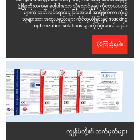
ဖွံ့ဖြိုးတိုးတက်မှု၊ ပေါ့ပါးသော သိုလှောင်မှုနှင့် ကိုင်တွယ်ယာဉ်
များကို ထုတ်လုပ်ရောင်းချခြင်းအပေါ် အာရုံစိုက်ကာ သုံးစွဲ
သူများအား အထူးပစ္စည်းများ ကိုင်တွယ်ခြင်းနှင့် stacking
optimization solutions များကို ပံ့ပိုးပေးပါသည်။
ပိုမိုကြည့်ရှုပါ။
ကျွန်ုပ်တို့၏ လက်မှတ်များ