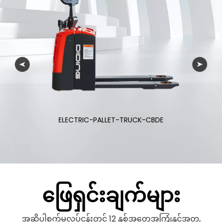
လျှပ်စစ်-ဖော်ကလစ်-ထရပ်-CPD
ဖြေရှင်းချက်များ
အဆိုပါစက်မှုလုပ်ငန်းတွင် 12 နှစ်အတွေ့အကြုံနှင့်အတူ,