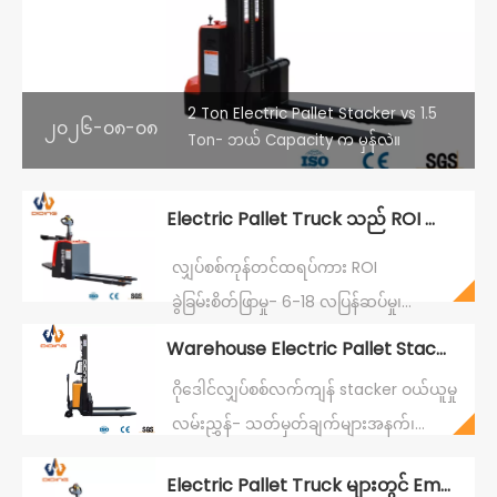
2 Ton Electric Pallet Stacker vs 1.5
၂၀၂၆-၀၈-၀၈
Ton- ဘယ် Capacity က မှန်လဲ။
Electric Pallet Truck သည် ROI ကို မည်မျှမြန်ဆန်စွာ ပေးပို့နိုင်သနည်း။
လျှပ်စစ်ကုန်တင်ထရပ်ကား ROI
ခွဲခြမ်းစိတ်ဖြာမှု- 6-18 လပြန်ဆပ်မှု၊
100%-200% ကုန်ထုတ်စွမ်းအားရရှိမှု၊ 3 နှစ်
Warehouse Electric Pallet Stacker Procurement Guide
ကုန်ကျစရိတ် 200K RMB သက်သာ
ဂိုဒေါင်လျှပ်စစ်လက်ကျန် stacker ဝယ်ယူမှု
စေသည်။ CBDE တွင် ပါ၀င်သော အားသွင်း
လမ်းညွှန်- သတ်မှတ်ချက်များအနက်၊
ကိရိယာနှင့် လစ်သီယမ် အဆင့်မြှင့်တင်မှု
အသစ်နှင့်အသုံးပြုထားသော TCO
ပါရှိသည်။ Lift လုပ်ခြင်း။
Electric Pallet Truck များတွင် Emergency Reverse Button ဆိုသည်မှာ အဘယ်နည်း။
နှိုင်းယှဉ်မှု၊ ပေးသွင်းသူ အကဲဖြတ်ခြင်း