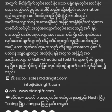
အတွက် စိတ်ကြိုက်လုပ်ဆောင်နိုင်သော ပရိုဂရမ်လုပ်ဆောင်နိုင်
သော လည်ပတ်မှုမုဒ်များပါရှိသည်။ ထို့အပြင်၊ automation
နည်းပညာများ ပေါင်းစပ်မှုသည် ပိုမိုပျံ့နှံ့လာပါသည်။
အလိုအလျောက်ဝန်အလေးချိန်နှင့် အမြင့်အာရုံခံခြင်းကဲ့သို့သော
တစ်စိတ်တစ်ပိုင်းအလိုအလျောက်လုပ်ဆောင်သည့်အင်္ဂါရပ်
များသည် အော်ပရေတာများအား ဘေးကင်းပြီး ထိရောက်သော
လုပ်ဆောင်ချက်များကို ထိန်းသိမ်းရာတွင် ကူညီပေးပါသည်။
အချို့သော ထုတ်လုပ်သူများသည် ထိန်းချုပ်ထားသော ဂိုဒေါင်
ပတ်ဝန်းကျင်များတွင် အသုံးပြုရန်အတွက် အပြည့်အဝ
အလိုအလျောက် Multi-directional forklifts များကိုပင် ရှာဖွေ
နေပြီး၊ ပစ္စည်းကိုင်တွယ်ခြင်းလုပ်ငန်းစဉ်များကို တော်လှန်နိုင်ချေရှိ
သည်။
အီးမေးလ်-
sales@didinglift.com

info@didinglift.com
ဝဘ်-
www.didinglift.com

လိပ်စာ- အမှတ် ၁ အရှေ့လမ်း၊ စက်မှုအစုအဖွဲ့ဇုန်၊ Heshi မြို့၊

Taixing မြို့၊ Jiangsu ပြည်နယ်၊ တရုတ်