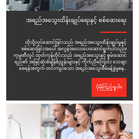
အရည်အသွေးထိန်းချုပ်ရေးနှင့် စစ်ဆေးရေး
ထိုသို့လုပ်ဆောင်ခြင်းသည် အရည်အသွေးထိန်းချုပ်မှုနှင့်
စစ်ဆေးခြင်းအပေါ် အလွန်အလေးပေးဆောင်ရွက်ပါသည်။
ကုမ္ပဏီတွင် ထုတ်ကုန်တိုင်းသည် အရည်အသွေးနှင့် စွမ်းဆောင်
ရည်၏ အမြင့်ဆုံးစံချိန်စံညွှန်းများနှင့် ကိုက်ညီကြောင်း သေချာ
စေရန်အတွက် တင်းကျပ်သော အရည်အသွေးစီမံခန့်ခွဲမှုစနစ်
တစ်ခုရှိသည်။
ပိုမိုကြည့်ရှုပါ။