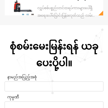
စာရင်း။ Diding Lift CDDA
လျှပ်စစ်ပစ္စည်းတင်ထရပ်ကားများပေါ်ရှိ
အရေးပေါ်ပြောင်းပြန်ခလုတ်သည် လမ်း
ပြောင်းပြန်လုပ်နေချိန်တွင် အဆက်အသွယ်
ပြုလုပ်သည့်အခါ ထရပ်ကားကို
အလိုအလျောက်ရပ်တန့်ကာ နောက်ပြန်လှည့်
စုံစမ်းမေးမြန်းရန် ယခု
သည့်ဘေးကင်းရေးကိရိယာတစ်ခုဖြစ်သည်။
EN 1175 နှင့်ကိုက်ညီသည်။ CBDE သည် ၎င်း
ပေးပို့ပါ။
ကို စံအဖြစ် ပါဝင်သည်။ Lift လုပ်ခြင်း။
နာမည်အပြည့်အစုံ
ကုမ္ပဏီ