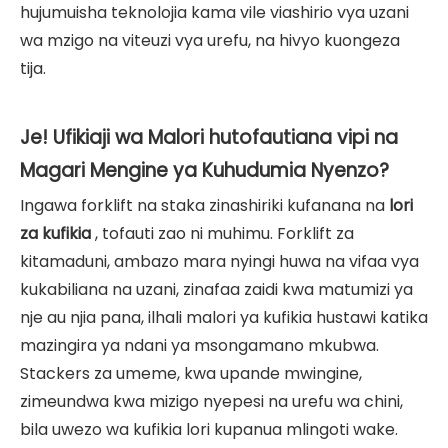
hujumuisha teknolojia kama vile viashirio vya uzani
wa mzigo na viteuzi vya urefu, na hivyo kuongeza
tija.
Je! Ufikiaji wa Malori hutofautiana vipi na
Magari Mengine ya Kuhudumia Nyenzo?
Ingawa forklift na staka zinashiriki kufanana na
lori
za kufikia
, tofauti zao ni muhimu. Forklift za
kitamaduni, ambazo mara nyingi huwa na vifaa vya
kukabiliana na uzani, zinafaa zaidi kwa matumizi ya
nje au njia pana, ilhali malori ya kufikia hustawi katika
mazingira ya ndani ya msongamano mkubwa.
Stackers za umeme, kwa upande mwingine,
zimeundwa kwa mizigo nyepesi na urefu wa chini,
bila uwezo wa kufikia lori kupanua mlingoti wake.