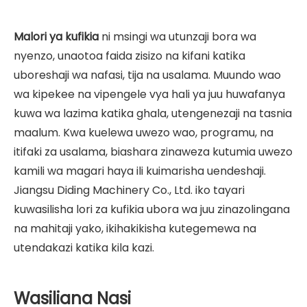
Malori ya kufikia
ni msingi wa utunzaji bora wa
nyenzo, unaotoa faida zisizo na kifani katika
uboreshaji wa nafasi, tija na usalama. Muundo wao
wa kipekee na vipengele vya hali ya juu huwafanya
kuwa wa lazima katika ghala, utengenezaji na tasnia
maalum. Kwa kuelewa uwezo wao, programu, na
itifaki za usalama, biashara zinaweza kutumia uwezo
kamili wa magari haya ili kuimarisha uendeshaji.
Jiangsu Diding Machinery Co., Ltd. iko tayari
kuwasilisha lori za kufikia ubora wa juu zinazolingana
na mahitaji yako, ikihakikisha kutegemewa na
utendakazi katika kila kazi.
Wasiliana Nasi