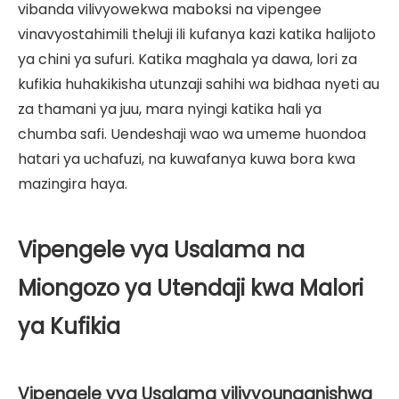
vibanda vilivyowekwa maboksi na vipengee
vinavyostahimili theluji ili kufanya kazi katika halijoto
ya chini ya sufuri. Katika maghala ya dawa, lori za
kufikia huhakikisha utunzaji sahihi wa bidhaa nyeti au
za thamani ya juu, mara nyingi katika hali ya
chumba safi. Uendeshaji wao wa umeme huondoa
hatari ya uchafuzi, na kuwafanya kuwa bora kwa
mazingira haya.
Vipengele vya Usalama na
Miongozo ya Utendaji kwa Malori
ya Kufikia
Vipengele vya Usalama vilivyounganishwa