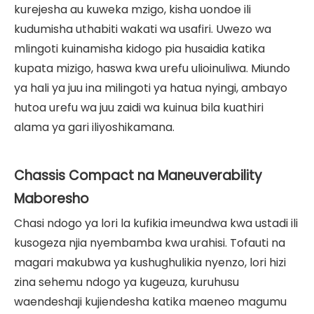
kurejesha au kuweka mzigo, kisha uondoe ili
kudumisha uthabiti wakati wa usafiri. Uwezo wa
mlingoti kuinamisha kidogo pia husaidia katika
kupata mizigo, haswa kwa urefu ulioinuliwa. Miundo
ya hali ya juu ina milingoti ya hatua nyingi, ambayo
hutoa urefu wa juu zaidi wa kuinua bila kuathiri
alama ya gari iliyoshikamana.
Chassis Compact na Maneuverability
Maboresho
Chasi ndogo ya lori la kufikia imeundwa kwa ustadi ili
kusogeza njia nyembamba kwa urahisi. Tofauti na
magari makubwa ya kushughulikia nyenzo, lori hizi
zina sehemu ndogo ya kugeuza, kuruhusu
waendeshaji kujiendesha katika maeneo magumu