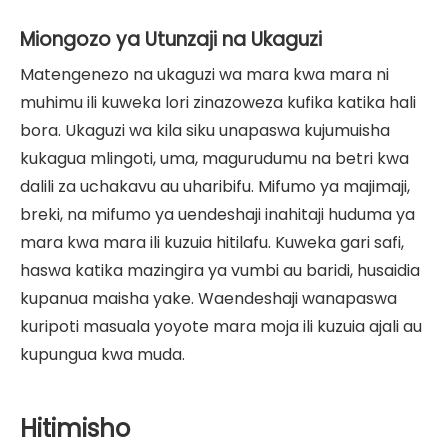
Miongozo ya Utunzaji na Ukaguzi
Matengenezo na ukaguzi wa mara kwa mara ni
muhimu ili kuweka lori zinazoweza kufika katika hali
bora. Ukaguzi wa kila siku unapaswa kujumuisha
kukagua mlingoti, uma, magurudumu na betri kwa
dalili za uchakavu au uharibifu. Mifumo ya majimaji,
breki, na mifumo ya uendeshaji inahitaji huduma ya
mara kwa mara ili kuzuia hitilafu. Kuweka gari safi,
haswa katika mazingira ya vumbi au baridi, husaidia
kupanua maisha yake. Waendeshaji wanapaswa
kuripoti masuala yoyote mara moja ili kuzuia ajali au
kupungua kwa muda.
Hitimisho