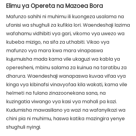
Elimu ya Opereta na Mazoea Bora
Mafunzo sahihi ni muhimu ili kuongeza usalama na
ufanisi wa shughuli za kufikia lori. Waendeshaji lazima
wafahamu vidhibiti vya gari, vikomo vya uwezo wa
kubeba mizigo, na sifa za uthabiti. Vikao vya
mafunzo vya mara kwa mara vinapaswa
kujumuisha mada kama vile ukaguzi wa kabla ya
operesheni, mbinu salama za kuinua na taratibu za
dharura. Waendeshaji wanapaswa kuvaa vifaa vya
kinga vya kibinafsi vinavyofaa kila wakati, kama vile
helmeti na fulana zinazoonekana sana, na
kuzingatia viwango vya kasi vya mahali pa kazi.
Kudumisha mawasiliano ya wazi na wafanyikazi wa
chini pia ni muhimu, haswa katika mazingira yenye
shughuli nyingi.