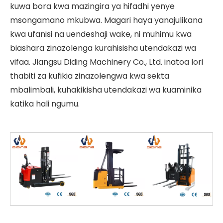
kuwa bora kwa mazingira ya hifadhi yenye
msongamano mkubwa. Magari haya yanajulikana
kwa ufanisi na uendeshaji wake, ni muhimu kwa
biashara zinazolenga kurahisisha utendakazi wa
vifaa. Jiangsu Diding Machinery Co., Ltd. inatoa lori
thabiti za kufikia zinazolengwa kwa sekta
mbalimbali, kuhakikisha utendakazi wa kuaminika
katika hali ngumu.