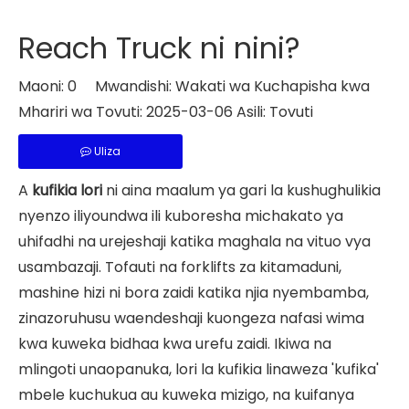
Reach Truck ni nini?
Maoni:
0
Mwandishi: Wakati wa Kuchapisha kwa
Mhariri wa Tovuti: 2025-03-06 Asili:
Tovuti
Uliza
A
kufikia lori
ni aina maalum ya gari la kushughulikia
nyenzo iliyoundwa ili kuboresha michakato ya
uhifadhi na urejeshaji katika maghala na vituo vya
usambazaji. Tofauti na forklifts za kitamaduni,
mashine hizi ni bora zaidi katika njia nyembamba,
zinazoruhusu waendeshaji kuongeza nafasi wima
kwa kuweka bidhaa kwa urefu zaidi. Ikiwa na
mlingoti unaopanuka, lori la kufikia linaweza 'kufika'
mbele kuchukua au kuweka mizigo, na kuifanya