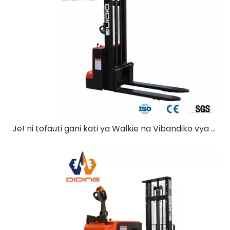
Je! ni tofauti gani kati ya Walkie na Vibandiko vya Kupanda Pallet?