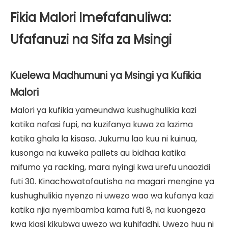
Fikia Malori Imefafanuliwa:
Ufafanuzi na Sifa za Msingi
Kuelewa Madhumuni ya Msingi ya Kufikia
Malori
Malori ya kufikia yameundwa kushughulikia kazi
katika nafasi fupi, na kuzifanya kuwa za lazima
katika ghala la kisasa. Jukumu lao kuu ni kuinua,
kusonga na kuweka pallets au bidhaa katika
mifumo ya racking, mara nyingi kwa urefu unaozidi
futi 30. Kinachowatofautisha na magari mengine ya
kushughulikia nyenzo ni uwezo wao wa kufanya kazi
katika njia nyembamba kama futi 8, na kuongeza
kwa kiasi kikubwa uwezo wa kuhifadhi. Uwezo huu ni