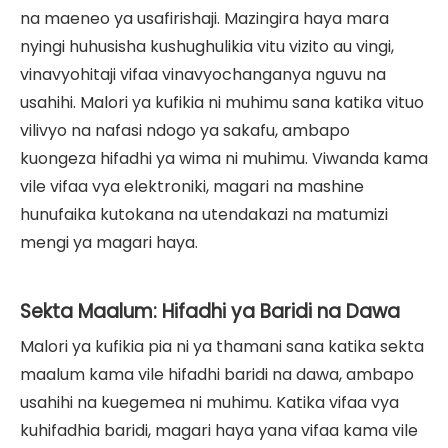
na maeneo ya usafirishaji. Mazingira haya mara
nyingi huhusisha kushughulikia vitu vizito au vingi,
vinavyohitaji vifaa vinavyochanganya nguvu na
usahihi. Malori ya kufikia ni muhimu sana katika vituo
vilivyo na nafasi ndogo ya sakafu, ambapo
kuongeza hifadhi ya wima ni muhimu. Viwanda kama
vile vifaa vya elektroniki, magari na mashine
hunufaika kutokana na utendakazi na matumizi
mengi ya magari haya.
Sekta Maalum: Hifadhi ya Baridi na Dawa
Malori ya kufikia pia ni ya thamani sana katika sekta
maalum kama vile hifadhi baridi na dawa, ambapo
usahihi na kuegemea ni muhimu. Katika vifaa vya
kuhifadhia baridi, magari haya yana vifaa kama vile