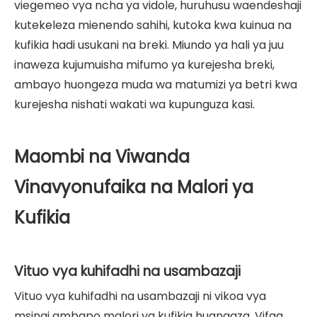
viegemeo vya ncha ya vidole, huruhusu waendeshaji
kutekeleza mienendo sahihi, kutoka kwa kuinua na
kufikia hadi usukani na breki. Miundo ya hali ya juu
inaweza kujumuisha mifumo ya kurejesha breki,
ambayo huongeza muda wa matumizi ya betri kwa
kurejesha nishati wakati wa kupunguza kasi.
Maombi na Viwanda
Vinavyonufaika na Malori ya
Kufikia
Vituo vya kuhifadhi na usambazaji
Vituo vya kuhifadhi na usambazaji ni vikoa vya
msingi ambapo malori ya kufikia huangaza. Vifaa