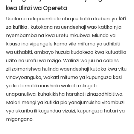
kwa Ulinzi wa Opereta
Usalama ni kipaumbele cha juu katika kubuni ya
lori
za kufikia
, kutokana na uendeshaji wao katika njia
nyembamba na kwa urefu mkubwa. Miundo ya
kisasa ina vipengele kama vile mifumo ya udhibiti
wa uthabiti, ambayo huzuia kudokeza kwa kufuatilia
uzito na urefu wa mzigo. Walinzi wa juu na cabins
zilizoimarishwa hulinda waendeshaji kutoka kwa vitu
vinavyoanguka, wakati mifumo ya kupunguza kasi
ya kiotomatiki inashiriki wakati mlingoti
unapanuliwa, kuhakikisha harakati zinazodhibitiwa.
Malori mengi ya kufikia pia yanajumuisha vitambuzi
vya ukaribu ili kugundua vizuizi, kupunguza hatari ya
migongano.