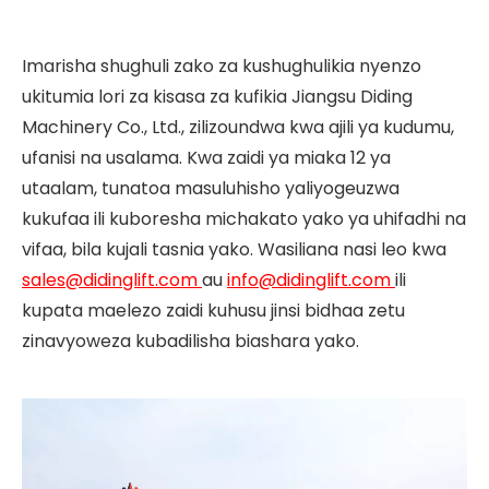
Imarisha shughuli zako za kushughulikia nyenzo
ukitumia lori za kisasa za kufikia Jiangsu Diding
Machinery Co., Ltd., zilizoundwa kwa ajili ya kudumu,
ufanisi na usalama. Kwa zaidi ya miaka 12 ya
utaalam, tunatoa masuluhisho yaliyogeuzwa
kukufaa ili kuboresha michakato yako ya uhifadhi na
vifaa, bila kujali tasnia yako. Wasiliana nasi leo kwa
sales@didinglift.com
au
info@didinglift.com
ili
kupata maelezo zaidi kuhusu jinsi bidhaa zetu
zinavyoweza kubadilisha biashara yako.