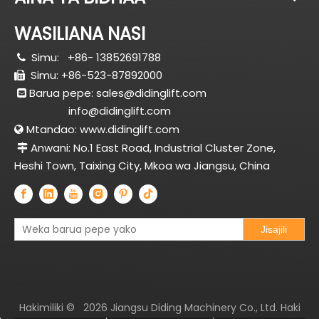
WASILIANA NASI
Simu:
+86- 13852691788

Simu: +86-523-87892000

Barua pepe:
sales@didinglift.com

info@didinglift.com
Mtandao:
www.didinglift.com

Anwani: No.1 East Road, Industrial Cluster Zone,

Heshi Town, Taixing City, Mkoa wa Jiangsu, China
Jisajili
Hakimiliki ©
2026
Jiangsu Diding Machinery Co., Ltd. Haki