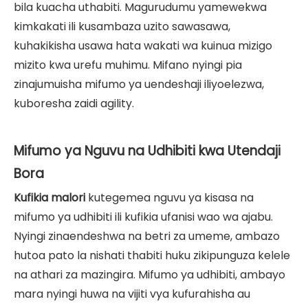
bila kuacha uthabiti. Magurudumu yamewekwa
kimkakati ili kusambaza uzito sawasawa,
kuhakikisha usawa hata wakati wa kuinua mizigo
mizito kwa urefu muhimu. Mifano nyingi pia
zinajumuisha mifumo ya uendeshaji iliyoelezwa,
kuboresha zaidi agility.
Mifumo ya Nguvu na Udhibiti kwa Utendaji
Bora
Kufikia malori
kutegemea nguvu ya kisasa na
mifumo ya udhibiti ili kufikia ufanisi wao wa ajabu.
Nyingi zinaendeshwa na betri za umeme, ambazo
hutoa pato la nishati thabiti huku zikipunguza kelele
na athari za mazingira. Mifumo ya udhibiti, ambayo
mara nyingi huwa na vijiti vya kufurahisha au