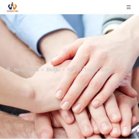
Nyumbani
»
Blogu
»
Reach Truck ni nini?