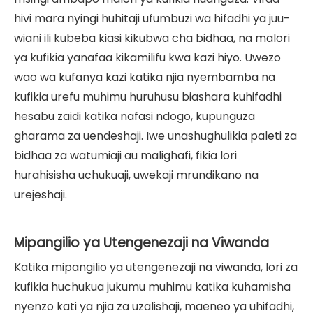
hivi mara nyingi huhitaji ufumbuzi wa hifadhi ya juu-
wiani ili kubeba kiasi kikubwa cha bidhaa, na malori
ya kufikia yanafaa kikamilifu kwa kazi hiyo. Uwezo
wao wa kufanya kazi katika njia nyembamba na
kufikia urefu muhimu huruhusu biashara kuhifadhi
hesabu zaidi katika nafasi ndogo, kupunguza
gharama za uendeshaji. Iwe unashughulikia paleti za
bidhaa za watumiaji au malighafi, fikia lori
hurahisisha uchukuaji, uwekaji mrundikano na
urejeshaji.
Mipangilio ya Utengenezaji na Viwanda
Katika mipangilio ya utengenezaji na viwanda, lori za
kufikia huchukua jukumu muhimu katika kuhamisha
nyenzo kati ya njia za uzalishaji, maeneo ya uhifadhi,