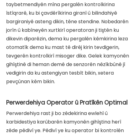
taybetmendiyên mîna pergalên kontrolkirina
îstîqrarê, ku bi çavdêrîkirina giranî û bilindahiyê
bargiraniyê asteng dikin, têne stendine. Nobedarên
jorîn û kabîneyên xurtkirî operatoran ji tiştên ku
dikevin diparêzin, dema ku pergalên kêmkirina leza
otomatîk dema ku mast tê dirêj kirin tevdigerin,
tevgerên kontrolkirî misoger dike. Gelek kamyonên
gihîştinê di heman demê de senzorên nêzîkbûnê jî
vedigirin da ku astengiyan tesbît bikin, xetera
pevçûnan kêm bikin.
Perwerdehiya Operator û Pratîkên Optimal
Perwerdehiya rast ji bo zêdekirina ewlehî û
karbidestiya karûbarên kamyonên gihîştina herî
zêde pêdivî ye. Pêdivî ye ku operator bi kontrolên