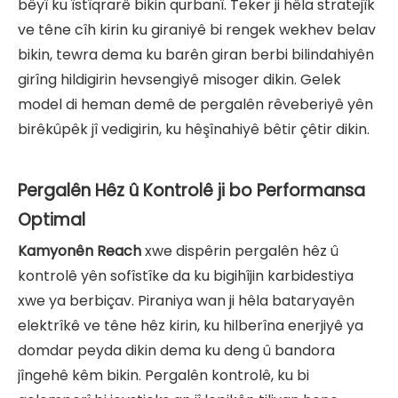
bêyî ku îstîqrarê bikin qurbanî. Teker ji hêla stratejîk
ve têne cîh kirin ku giraniyê bi rengek wekhev belav
bikin, tewra dema ku barên giran berbi bilindahiyên
girîng hildigirin hevsengiyê misoger dikin. Gelek
model di heman demê de pergalên rêveberiyê yên
birêkûpêk jî vedigirin, ku hêşînahiyê bêtir çêtir dikin.
Pergalên Hêz û Kontrolê ji bo Performansa
Optimal
Kamyonên Reach
xwe dispêrin pergalên hêz û
kontrolê yên sofîstîke da ku bigihîjin karbidestiya
xwe ya berbiçav. Piraniya wan ji hêla bataryayên
elektrîkê ve têne hêz kirin, ku hilberîna enerjiyê ya
domdar peyda dikin dema ku deng û bandora
jîngehê kêm bikin. Pergalên kontrolê, ku bi