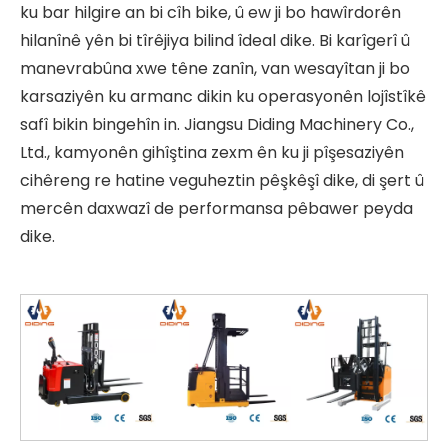
ku bar hilgire an bi cîh bike, û ew ji bo hawîrdorên
hilanînê yên bi tîrêjiya bilind îdeal dike. Bi karîgerî û
manevrabûna xwe têne zanîn, van wesayîtan ji bo
karsaziyên ku armanc dikin ku operasyonên lojîstîkê
safî bikin bingehîn in. Jiangsu Diding Machinery Co.,
Ltd., kamyonên gihîştina zexm ên ku ji pîşesaziyên
cihêreng re hatine veguheztin pêşkêşî dike, di şert û
mercên daxwazî ​​de performansa pêbawer peyda
dike.