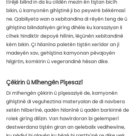
tîrêjê bilind in da ku cildên mezin ên tiştan bicîh
bikin, û kamyonên gihîştinê ji bo peywirê bêkêmasî
ne. Qabiliyeta wan a xebitandina di rêyên teng de û
gihîştina bilindahiyên girîng dihêle ku karsaziyan li
cîhek hindiktir depoyê hilînin, lêçûnên xebitandinê
kêm bikin. Çi hilanîna paletên tiştên xerîdar an jî
madeyên xav, gehîştina kamyonan pêvajoyên
hilgirtin, komkirin û vegerandinê hêsan dike.
Çêkirin û Mîhengên Pîşesazî
Di mîhengên çêkirin û pîşesaziyê de, kamyonên
gihîştinê di veguheztina materyalan de di navbera
xetên hilberînê, qadên hilanînê û qadên barkirinê de
rolek girîng dilîzin. Van hawîrdoran bi gelemperî
destwerdana tiştên giran an qelebalix vedihewîne,
ku pêdivî bi alavên ku hêzê bi rastbûnê re dike yek.