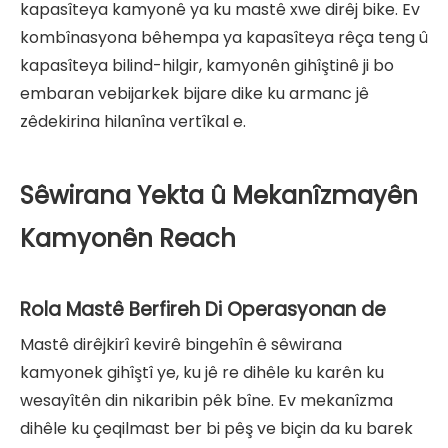
kapasîteya kamyonê ya ku mastê xwe dirêj bike. Ev
kombînasyona bêhempa ya kapasîteya rêça teng û
kapasîteya bilind-hilgir, kamyonên gihîştinê ji bo
embaran vebijarkek bijare dike ku armanc jê
zêdekirina hilanîna vertîkal e.
Sêwirana Yekta û Mekanîzmayên
Kamyonên Reach
Rola Mastê Berfireh Di Operasyonan de
Mastê dirêjkirî kevirê bingehîn ê sêwirana
kamyonek gihîştî ye, ku jê re dihêle ku karên ku
wesayîtên din nikaribin pêk bîne. Ev mekanîzma
dihêle ku çeqilmast ber bi pêş ve biçin da ku barek