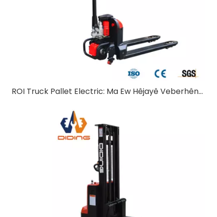
ROI Truck Pallet Electric: Ma Ew Hêjayê Veberhênanê ye?