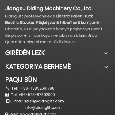
Jiangsu Diding Machinery Co., Ltd.
Diding Lift profesyonelek e
Electric Pallet Truck
,
Electric Stacker
,
Pêşkêşvanê hilberînerê kamyonê
li
Chinaînê, ku di peydakirina bihayê pêşbaziya xwerû
de pispor e. Ji fabrîkaya me bikirin an bikirin. Ji bo
Quotation, niha bi me re têkilî daynin.
GIRÊDÊN LEZK
KATEGORIYA BERHEMÊ
PAQIJ BÛN
Tel:
+86- 13852691788

Tel: +86-523-87892000

E-mail:
sales@didinglift.com

info@didinglift.com
Web:
www.didinglift.com
