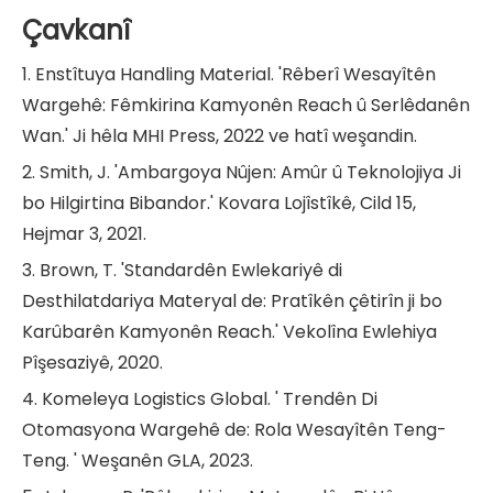
Çavkanî
1. Enstîtuya Handling Material. 'Rêberî Wesayîtên
Wargehê: Fêmkirina Kamyonên Reach û Serlêdanên
Wan.' Ji hêla MHI Press, 2022 ve hatî weşandin.
2. Smith, J. 'Ambargoya Nûjen: Amûr û Teknolojiya Ji
bo Hilgirtina Bibandor.' Kovara Lojîstîkê, Cild 15,
Hejmar 3, 2021.
3. Brown, T. 'Standardên Ewlekariyê di
Desthilatdariya Materyal de: Pratîkên çêtirîn ji bo
Karûbarên Kamyonên Reach.' Vekolîna Ewlehiya
Pîşesaziyê, 2020.
4. Komeleya Logistics Global. ' Trendên Di
Otomasyona Wargehê de: Rola Wesayîtên Teng-
Teng. ' Weşanên GLA, 2023.