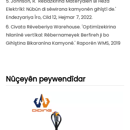
5. Johnson, R. 'Rêbazkirina Materyalên Bi Hêza
Elektrîkî: Nûbûn di sêwirana kamyonên gihîştî de.'
Endezyariya Îro, Cild 12, Hejmar 7, 2022.
6. Civata Rêveberiya Warehouse. 'Optimîzekirina
hilanînê vertîkal: Rêbernameyek Berfireh ji bo
Gihîştina Bikaranîna Kamyonê.' Raporên WMS, 2019
Nûçeyên peywendîdar