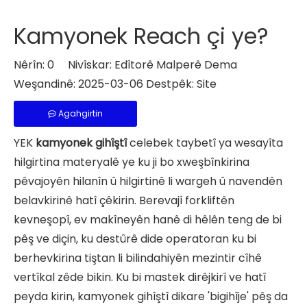
Kamyonek Reach çi ye?
Nêrîn:
0
Nivîskar: Edîtorê Malperê Dema
Weşandinê: 2025-03-06 Destpêk:
Site
Agahgirtin
YEK
kamyonek gihîştî
celebek taybetî ya wesayîta
hilgirtina materyalê ye ku ji bo xweşbînkirina
pêvajoyên hilanîn û hilgirtinê li wargeh û navendên
belavkirinê hatî çêkirin. Berevajî forkliftên
kevneşopî, ev makîneyên hanê di hêlên teng de bi
pêş ve diçin, ku destûrê dide operatoran ku bi
berhevkirina tiştan li bilindahiyên mezintir cîhê
vertîkal zêde bikin. Ku bi mastek dirêjkirî ve hatî
peyda kirin, kamyonek gihîştî dikare 'bigihîje' pêş da