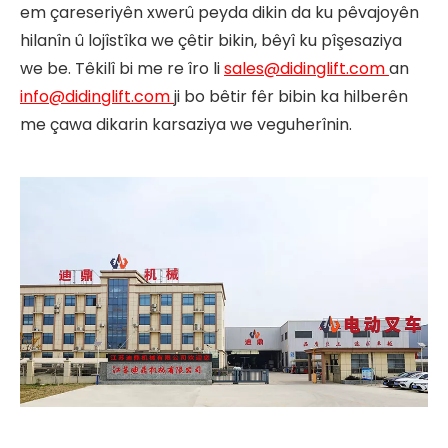
em çareseriyên xwerû peyda dikin da ku pêvajoyên
hilanîn û lojîstîka we çêtir bikin, bêyî ku pîşesaziya
we be. Têkilî bi me re îro li
sales@didinglift.com
an
info@didinglift.com
ji bo bêtir fêr bibin ka hilberên
me çawa dikarin karsaziya we veguherînin.