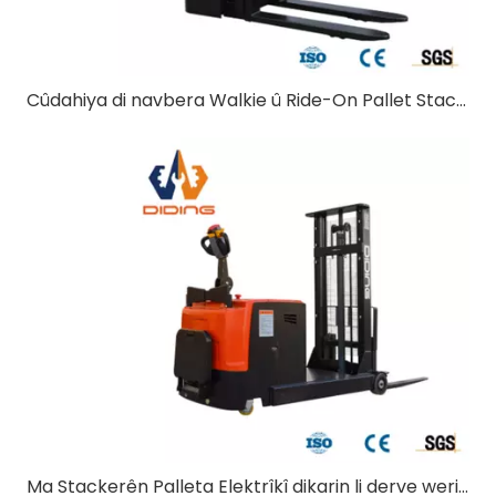
Cûdahiya di navbera Walkie û Ride-On Pallet Stackers de çi ye?
Ma Stackerên Palleta Elektrîkî dikarin li derve werin bikar anîn?