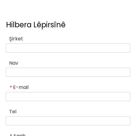
Hilbera Lêpirsînê
Şîrket
Nav
E-mail
*
Tel
Agah