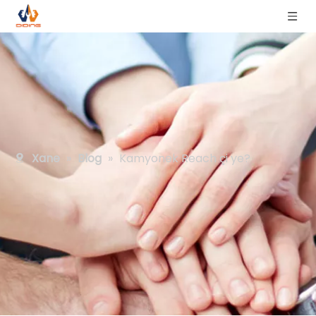
Xane
»
Blog
»
Kamyonek Reach çi ye?