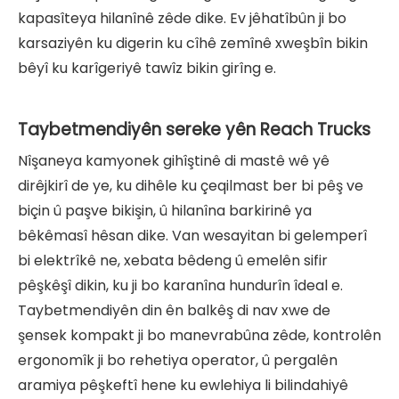
kapasîteya hilanînê zêde dike. Ev jêhatîbûn ji bo
karsaziyên ku digerin ku cîhê zemînê xweşbîn bikin
bêyî ku karîgeriyê tawîz bikin girîng e.
Taybetmendiyên sereke yên Reach Trucks
Nîşaneya kamyonek gihîştinê di mastê wê yê
dirêjkirî de ye, ku dihêle ku çeqilmast ber bi pêş ve
biçin û paşve bikişin, û hilanîna barkirinê ya
bêkêmasî hêsan dike. Van wesayitan bi gelemperî
bi elektrîkê ne, xebata bêdeng û emelên sifir
pêşkêşî dikin, ku ji bo karanîna hundurîn îdeal e.
Taybetmendiyên din ên balkêş di nav xwe de
şensek kompakt ji bo manevrabûna zêde, kontrolên
ergonomîk ji bo rehetiya operator, û pergalên
aramiya pêşkeftî hene ku ewlehiya li bilindahiyê