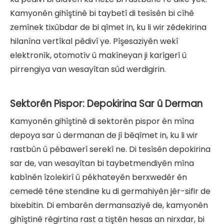
Kamyonên gihîştinê bi taybetî di tesîsên bi cîhê
zemînek tixûbdar de bi qîmet in, ku li wir zêdekirina
hilanîna vertîkal pêdivî ye. Pîşesaziyên wekî
elektronîk, otomotîv û makîneyan ji karîgerî û
pirrengiya van wesayîtan sûd werdigirin.
Sektorên Pispor: Depokirina Sar û Derman
Kamyonên gihîştinê di sektorên pispor ên mîna
depoya sar û dermanan de jî bêqîmet in, ku li wir
rastbûn û pêbawerî serekî ne. Di tesîsên depokirina
sar de, van wesayîtan bi taybetmendiyên mîna
kabînên îzolekirî û pêkhateyên berxwedêr ên
cemedê têne stendine ku di germahiyên jêr-sifir de
bixebitin. Di embarên dermansaziyê de, kamyonên
gihîştinê rêgirtina rast a tiştên hesas an nirxdar, bi