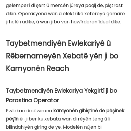
gelemperî di şert û mercên jûreya paqij de, piştrast
dikin. Operasyona wan a elektrîkê xetereya gemarê
ji holê radike, û wan ji bo van hawîrdoran îdeal dike.
Taybetmendiyên Ewlekariyê û
Rêbernameyên Xebatê yên ji bo
Kamyonên Reach
Taybetmendiyên Ewlekariya Yekgirtî ji bo
Parastina Operator
Ewlekarî di sêwirana
kamyonên gihîştinê de pêşînek
pêşîn e
, ji ber ku xebata wan di rêyên teng û li
bilindahiyên girîng de ye. Modelên nûjen bi