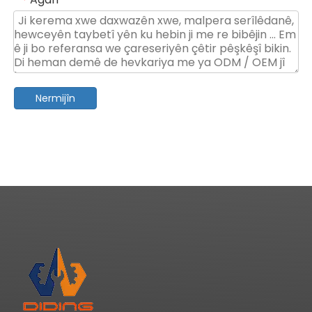
*
Nermijîn