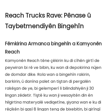
Reach Trucks Rave: Pênase û
Taybetmendiyên Bingehîn
Fêmkirina Armanca bingehîn a Kamyonên
Reach
Kamyonên Reach têne çêkirin ku di cîhên girtî de
peywiran bi rê ve bibin, ku wan di depokirina nûjen
de domdar dike. Rola wan a bingehîn rakirin,
barkirin, û danîna palet an tiştan di pergalên
rakêşan de ye, bi gelemperî li bilindahiyên ji 30
lingan zêdetir. Tiştê ku wan ji wesayitên din ên
hilgirtina materyalê vediqetîne, şiyana wan e ku di
rêçikên bi qasî 8 lingan teng de bixebitin, bi girîngî