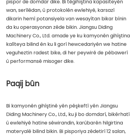
pispor de domdar dike. Bi têgihîştina kapasîteyên
wan, serîlêdan, û protokolên ewlehiyê, karsazî
dikarin hemî potansiyela van wesayîtan bikar bînin
da ku operasyonan zêde bikin. Jiangsu Diding
Machinery Co., Ltd. amade ye ku kamyonên gihîştina
kalîteya bilind ên ku li gorî hewcedariyên we hatine
veguheztin radest bike, di her peywirê de pêbawerî
û performansê misoger dike.
Paqij bûn
Bi kamyonên gihîştinê yên pêşkeftî yên Jiangsu
Diding Machinery Co., Ltd., ku ji bo domdarî, bikêrhatî
û ewlehiyê hatine sêwirandin, karûbarên hilgirtina
materyalê bilind bikin. Bi pisporiya zêdetirî 12 salan,