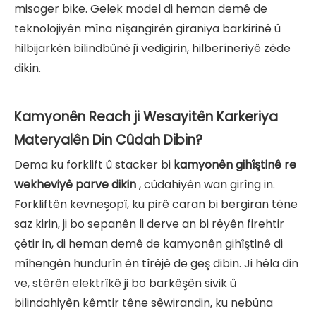
misoger bike. Gelek model di heman demê de
teknolojiyên mîna nîşangirên giraniya barkirinê û
hilbijarkên bilindbûnê jî vedigirin, hilberîneriyê zêde
dikin.
Kamyonên Reach ji Wesayitên Karkeriya
Materyalên Din Cûdah Dibin?
Dema ku forklift û stacker bi
kamyonên gihîştinê re
wekheviyê parve dikin
, cûdahiyên wan girîng in.
Forkliftên kevneşopî, ku pirê caran bi bergiran têne
saz kirin, ji bo sepanên li derve an bi rêyên firehtir
çêtir in, di heman demê de kamyonên gihîştinê di
mîhengên hundurîn ên tîrêjê de geş dibin. Ji hêla din
ve, stêrên elektrîkê ji bo barkêşên sivik û
bilindahiyên kêmtir têne sêwirandin, ku nebûna