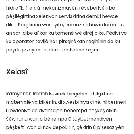
hîdrolîk, fren, û mekanîzmayên rêveberiyê ji bo
pêşîlêgirtina xeletiyan servîskirina demkî hewce
dike. Paqijkirina wesayitê, nemaze li hawîrdorên toz
an sar, dibe alîkar ku temenê wê dirêj bike. Pêdivî ye
ku operator tavilê her pirsgirêkan ragihînin da ku
pêşî li qezayan an dema daketinê bigirin.
Xelasî
Kamyonên Reach
kevirek bingehîn a hilgirtina
materyalê ya bikêr in, di xweşbîniya cîhê, hilberînerî
û ewlehiyê de avantajên bêhempa pêşkêş dikin.
Sêwirana wan a bêhempa û taybetmendiyên
pêşkeftî wan di nav depokirin, çêkirin û pîşesaziyên