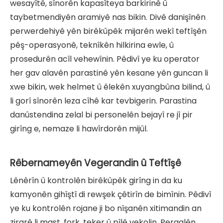
wesayîtê, sînorên kapasîteya barkirinê û
taybetmendiyên aramiyê nas bikin. Divê danişînên
perwerdehiyê yên birêkûpêk mijarên wekî teftîşên
pêş-operasyonê, teknîkên hilkirina ewle, û
prosedurên acîl vehewînin. Pêdivî ye ku operator
her gav alavên parastinê yên kesane yên guncan li
xwe bikin, wek helmet û êlekên xuyangbûna bilind, û
li gorî sînorên leza cîhê kar tevbigerin. Parastina
danûstendina zelal bi personelên bejayî re jî pir
girîng e, nemaze li hawîrdorên mijûl.
Rêbernameyên Vegerandin û Teftîşê
Lênêrîn û kontrolên birêkûpêk girîng in da ku
kamyonên gihîştî di rewşek çêtirîn de bimînin. Pêdivî
ye ku kontrolên rojane ji bo nîşanên xitimandin an
zirarê li mast, fork, teker û pîlê vekolin. Pergalên