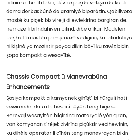
hilînin an bi cîh bikin, dûv re paşde vekişin da ku di
dema derbasbûnê de aramiyê biparêzin. Qabiliyeta
mastê ku piçek bizivire jî di ewlekirina bargiran de,
nemaze li bilindahiyên bilind, dibe alîkar. Modelên
pêşkeftî mastên pir-qonaxê vedigirin, ku bilindahiya
hilkişînê ya mezintir peyda dikin bêyî ku tawîz bidin
şopa kompakt a wesayîtê.
Chassis Compact û Manevrabûna
Enhancements
Şasiya kompakt a kamyonek gihîştî bi hûrgulî hatî
sêwirandin da ku bi hêsanî rêyên teng bigere.
Berevajî wesayîtên hilgirtina materyalê yên giran,
van kamyonan tîrêjek zivirîna piçûktir vedihewînin,
ku dihêle operator li cîhên teng manevrayan bikin