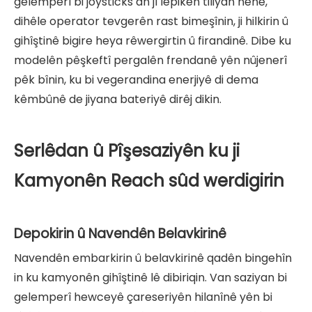
gelemperî bi joysticks an jî lepikên tiliyan hene,
dihêle operator tevgerên rast bimeşînin, ji hilkirin û
gihîştinê bigire heya rêwergirtin û firandinê. Dibe ku
modelên pêşkeftî pergalên frendanê yên nûjenerî
pêk bînin, ku bi vegerandina enerjiyê di dema
kêmbûnê de jiyana bateriyê dirêj dikin.
Serlêdan û Pîşesaziyên ku ji
Kamyonên Reach sûd werdigirin
Depokirin û Navendên Belavkirinê
Navendên embarkirin û belavkirinê qadên bingehîn
in ku kamyonên gihîştinê lê dibiriqin. Van saziyan bi
gelemperî hewceyê çareseriyên hilanînê yên bi