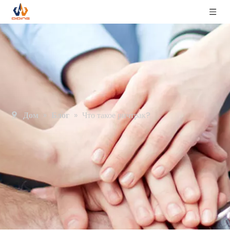
Дом
»
Блог
»
Что такое ричтрак?