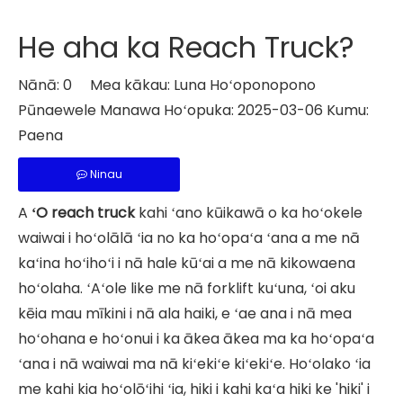
He aha ka Reach Truck?
Nānā:
0
Mea kākau: Luna Hoʻoponopono
Pūnaewele Manawa Hoʻopuka: 2025-03-06 Kumu:
Paena
Ninau
A
ʻO reach truck
kahi ʻano kūikawā o ka hoʻokele
waiwai i hoʻolālā ʻia no ka hoʻopaʻa ʻana a me nā
kaʻina hoʻihoʻi i nā hale kūʻai a me nā kikowaena
hoʻolaha. ʻAʻole like me nā forklift kuʻuna, ʻoi aku
kēia mau mīkini i nā ala haiki, e ʻae ana i nā mea
hoʻohana e hoʻonui i ka ākea ākea ma ka hoʻopaʻa
ʻana i nā waiwai ma nā kiʻekiʻe kiʻekiʻe. Hoʻolako ʻia
me kahi kia hoʻolōʻihi ʻia, hiki i kahi kaʻa hiki ke 'hiki' i