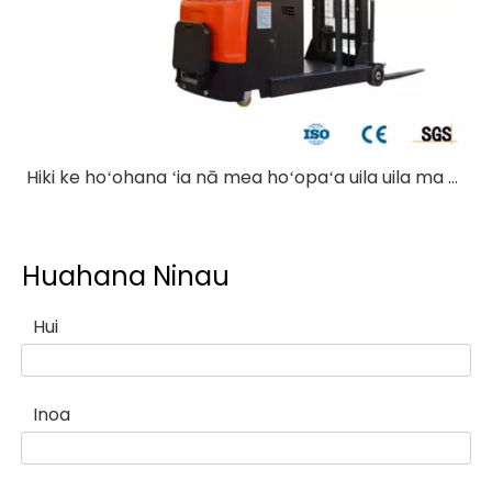
Hiki ke hoʻohana ʻia nā mea hoʻopaʻa uila uila ma waho?
Huahana Ninau
Hui
Inoa