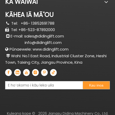
KA WAIWAI
KĀHEA IĀ MĀ˚OU
Tel:
+86- 13852691788

Tel: +86-523-87892000

E-mail:
sales@didinglift.com

info@didinglift.com
Pūnaewele:
www.didinglift.com

Wahi: No.1 East Road, Industrial Cluster Zone, Heshi

Town, Taixing City, Jiangsu Province, Kina
Kau inoa
Kuleana kope ©
2026
Jiangsu Diding Machinery Co., Ltd.