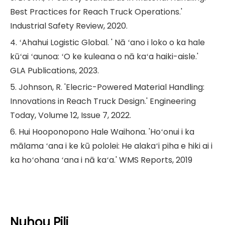
Best Practices for Reach Truck Operations.'
Industrial Safety Review, 2020.
4. ʻAhahui Logistic Global. ' Nā ʻano i loko o ka hale
kūʻai ʻaunoa: ʻO ke kuleana o nā kaʻa haiki-aisle.'
GLA Publications, 2023.
5. Johnson, R. 'Elecric-Powered Material Handling:
Innovations in Reach Truck Design.' Engineering
Today, Volume 12, Issue 7, 2022.
6. Hui Hooponopono Hale Waihona. 'Hoʻonui i ka
mālama ʻana i ke kū pololei: He alakaʻi piha e hiki ai i
ka hoʻohana ʻana i nā kaʻa.' WMS Reports, 2019
Nuhou Pili