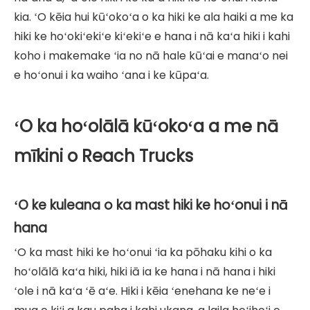
kia. ʻO kēia hui kūʻokoʻa o ka hiki ke ala haiki a me ka
hiki ke hoʻokiʻekiʻe kiʻekiʻe e hana i nā kaʻa hiki i kahi
koho i makemake ʻia no nā hale kūʻai e manaʻo nei
e hoʻonui i ka waiho ʻana i ke kūpaʻa.
ʻO ka hoʻolālā kūʻokoʻa a me nā
mīkini o Reach Trucks
ʻO ke kuleana o ka mast hiki ke hoʻonui i nā
hana
ʻO ka mast hiki ke hoʻonui ʻia ka pōhaku kihi o ka
hoʻolālā kaʻa hiki, hiki iā ia ke hana i nā hana i hiki
ʻole i nā kaʻa ʻē aʻe. Hiki i kēia ʻenehana ke neʻe i