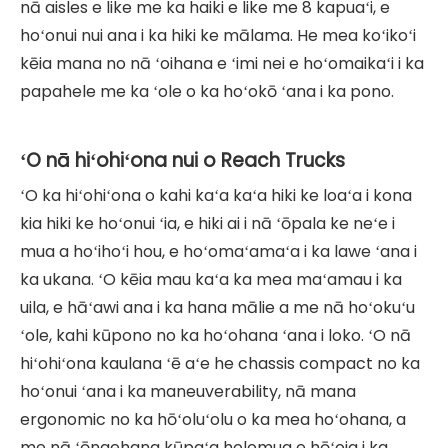
nā aisles e like me ka haiki e like me 8 kapuaʻi, e
hoʻonui nui ana i ka hiki ke mālama. He mea koʻikoʻi
kēia mana no nā ʻoihana e ʻimi nei e hoʻomaikaʻi i ka
papahele me ka ʻole o ka hoʻokō ʻana i ka pono.
ʻO nā hiʻohiʻona nui o Reach Trucks
ʻO ka hiʻohiʻona o kahi kaʻa kaʻa hiki ke loaʻa i kona
kia hiki ke hoʻonui ʻia, e hiki ai i nā ʻōpala ke neʻe i
mua a hoʻihoʻi hou, e hoʻomaʻamaʻa i ka lawe ʻana i
ka ukana. ʻO kēia mau kaʻa ka mea maʻamau i ka
uila, e hāʻawi ana i ka hana mālie a me nā hoʻokuʻu
ʻole, kahi kūpono no ka hoʻohana ʻana i loko. ʻO nā
hiʻohiʻona kaulana ʻē aʻe he chassis compact no ka
hoʻonui ʻana i ka maneuverability, nā mana
ergonomic no ka hōʻoluʻolu o ka mea hoʻohana, a
me nā ʻōnaehana kūpaʻa holomua e hōʻoia i ka