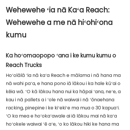
Wehewehe ʻia nā Kaʻa Reach:
Wehewehe a me nā hiʻohiʻona
kumu
Ka hoʻomaopopo ʻana i ke kumu kumu o
Reach Trucks
Hoʻolālā ʻia nā kaʻa Reach e mālama i nā hana ma
nā wahi paʻa, e hana pono iā lākou i ka hale kūʻai o
kēia wā. ʻO kā lākou hana nui ka hāpai ʻana, neʻe, a
kau i nā pallets a i ʻole nā ​​​​waiwai i nā ʻōnaehana
racking, pinepine i ke kiʻekiʻe ma mua o 30 kapuaʻi.
ʻO ka mea e hoʻokaʻawale ai iā lākou mai nā kaʻa
hoʻokele waiwai ʻē aʻe, ʻo ko lākou hiki ke hana ma