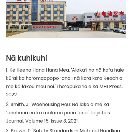
Nā kuhikuhi
1. Ke Keena Hana Hana Mea. 'Alakaʻi no nā kaʻa hale
kūʻai: ka hoʻomaopopo ʻana i nā kaʻa kaʻa Reach a
me kā lākou mau noi.' i hoʻopuka ʻia e ka MHI Press,
2022.
2. Smith, J. 'Waehousing Hou: Nā lako a me ka
ʻenehana no ka mālama pono ʻana.' Logistics
Journal, Volume 15, Issue 3, 2021.
3. Brown, T. 'Safety Standards in Material Handling: