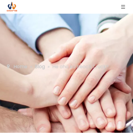
Home
»
Blog
»
He aha ka Reach Truck?