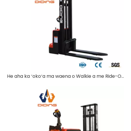
He aha ka ʻokoʻa ma waena o Walkie a me Ride-On Pallet Stackers?