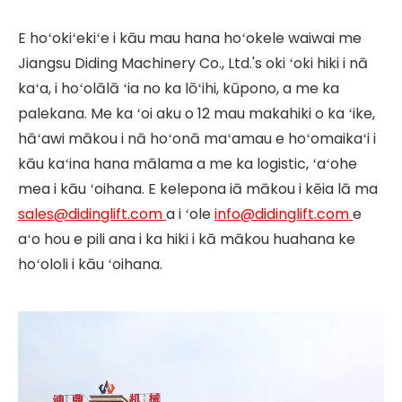
E hoʻokiʻekiʻe i kāu mau hana hoʻokele waiwai me
Jiangsu Diding Machinery Co., Ltd.'s oki ʻoki hiki i nā
kaʻa, i hoʻolālā ʻia no ka lōʻihi, kūpono, a me ka
palekana. Me ka ʻoi aku o 12 mau makahiki o ka ʻike,
hāʻawi mākou i nā hoʻonā maʻamau e hoʻomaikaʻi i
kāu kaʻina hana mālama a me ka logistic, ʻaʻohe
mea i kāu ʻoihana. E kelepona iā mākou i kēia lā ma
sales@didinglift.com
a i ʻole
info@didinglift.com
e
aʻo hou e pili ana i ka hiki i kā mākou huahana ke
hoʻololi i kāu ʻoihana.