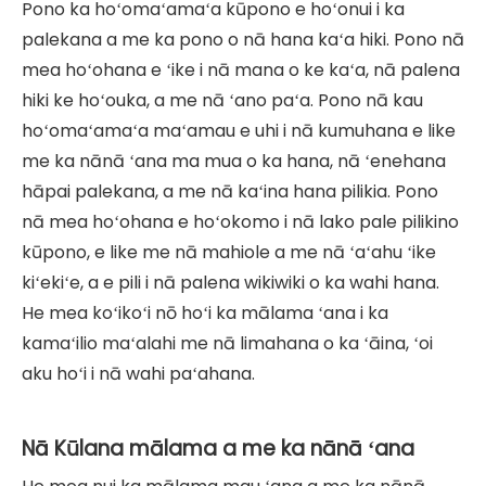
Pono ka hoʻomaʻamaʻa kūpono e hoʻonui i ka
palekana a me ka pono o nā hana kaʻa hiki. Pono nā
mea hoʻohana e ʻike i nā mana o ke kaʻa, nā palena
hiki ke hoʻouka, a me nā ʻano paʻa. Pono nā kau
hoʻomaʻamaʻa maʻamau e uhi i nā kumuhana e like
me ka nānā ʻana ma mua o ka hana, nā ʻenehana
hāpai palekana, a me nā kaʻina hana pilikia. Pono
nā mea hoʻohana e hoʻokomo i nā lako pale pilikino
kūpono, e like me nā mahiole a me nā ʻaʻahu ʻike
kiʻekiʻe, a e pili i nā palena wikiwiki o ka wahi hana.
He mea koʻikoʻi nō hoʻi ka mālama ʻana i ka
kamaʻilio maʻalahi me nā limahana o ka ʻāina, ʻoi
aku hoʻi i nā wahi paʻahana.
Nā Kūlana mālama a me ka nānā ʻana