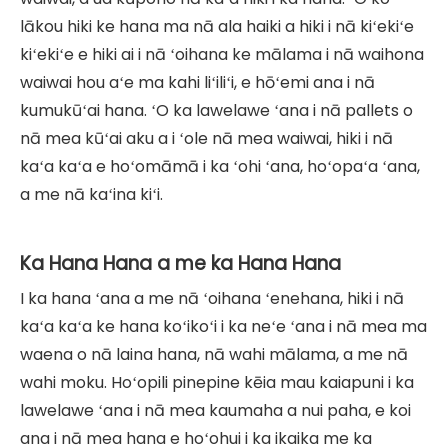
lākou hiki ke hana ma nā ala haiki a hiki i nā kiʻekiʻe
kiʻekiʻe e hiki ai i nā ʻoihana ke mālama i nā waihona
waiwai hou aʻe ma kahi liʻiliʻi, e hōʻemi ana i nā
kumukūʻai hana. ʻO ka lawelawe ʻana i nā pallets o
nā mea kūʻai aku a i ʻole nā ​​​​mea waiwai, hiki i nā
kaʻa kaʻa e hoʻomāmā i ka ʻohi ʻana, hoʻopaʻa ʻana,
a me nā kaʻina kiʻi.
Ka Hana Hana a me ka Hana Hana
I ka hana ʻana a me nā ʻoihana ʻenehana, hiki i nā
kaʻa kaʻa ke hana koʻikoʻi i ka neʻe ʻana i nā mea ma
waena o nā laina hana, nā wahi mālama, a me nā
wahi moku. Hoʻopili pinepine kēia mau kaiapuni i ka
lawelawe ʻana i nā mea kaumaha a nui paha, e koi
ana i nā mea hana e hoʻohui i ka ikaika me ka