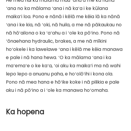
He mea nui ka mālama mau ʻana a me ka nānā
ʻana no ka mālama ʻana i nā kaʻa i ke kūlana
maikaʻi loa. Pono e nānā i kēlā me kēia lā ka nānā
ʻana i ke kia, nā ʻoki, nā huila, a me nā pākaukau no
nā hōʻailona o ka ʻaʻahu a i ʻole ka pōʻino. Pono nā
ʻōnaehana hydraulic, brakes, a me nā mīkini
hoʻokele i ka lawelawe ʻana i kēlā me kēia manawa
e pale i nā hana hewa. ʻO ka mālama ʻana i ka
maʻemaʻe o ke kaʻa, ʻoi aku ka maikaʻi ma nā wahi
lepo lepo a anuanu paha, e hoʻolōʻihi i kona ola.
Pono nā mea hana e hōʻike koke i nā pilikia e pale
aku i nā pōʻino a i ʻole ka manawa hoʻomaha.
Ka hopena