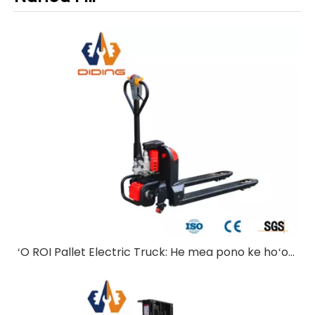
ʻO ROI Pallet Electric Truck: He mea pono ke hoʻopukapuka?