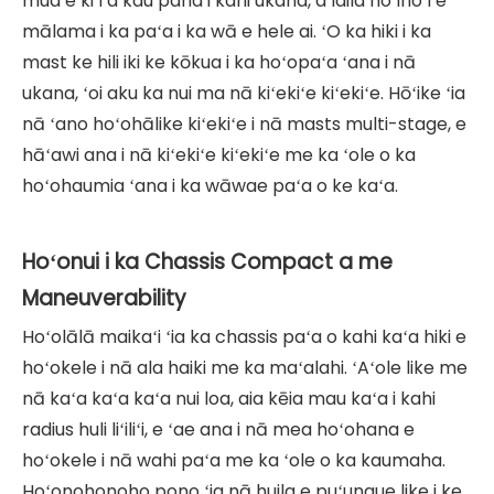
mua e kiʻi a kau paha i kahi ukana, a laila hoʻihoʻi e
mālama i ka paʻa i ka wā e hele ai. ʻO ka hiki i ka
mast ke hili iki ke kōkua i ka hoʻopaʻa ʻana i nā
ukana, ʻoi aku ka nui ma nā kiʻekiʻe kiʻekiʻe. Hōʻike ʻia
nā ʻano hoʻohālike kiʻekiʻe i nā masts multi-stage, e
hāʻawi ana i nā kiʻekiʻe kiʻekiʻe me ka ʻole o ka
hoʻohaumia ʻana i ka wāwae paʻa o ke kaʻa.
Hoʻonui i ka Chassis Compact a me
Maneuverability
Hoʻolālā maikaʻi ʻia ka chassis paʻa o kahi kaʻa hiki e
hoʻokele i nā ala haiki me ka maʻalahi. ʻAʻole like me
nā kaʻa kaʻa kaʻa nui loa, aia kēia mau kaʻa i kahi
radius huli liʻiliʻi, e ʻae ana i nā mea hoʻohana e
hoʻokele i nā wahi paʻa me ka ʻole o ka kaumaha.
Hoʻonohonoho pono ʻia nā huila e puʻunaue like i ke