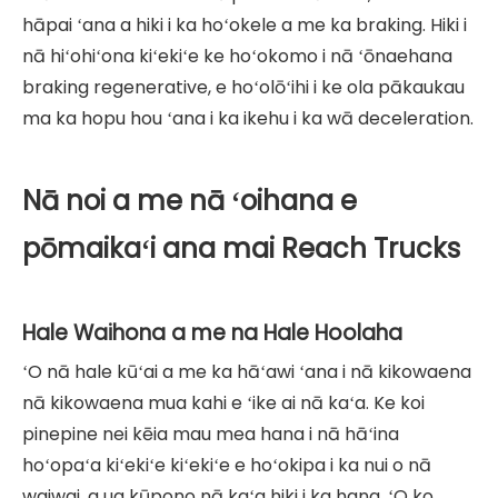
hāpai ʻana a hiki i ka hoʻokele a me ka braking. Hiki i
nā hiʻohiʻona kiʻekiʻe ke hoʻokomo i nā ʻōnaehana
braking regenerative, e hoʻolōʻihi i ke ola pākaukau
ma ka hopu hou ʻana i ka ikehu i ka wā deceleration.
Nā noi a me nā ʻoihana e
pōmaikaʻi ana mai Reach Trucks
Hale Waihona a me na Hale Hoolaha
ʻO nā hale kūʻai a me ka hāʻawi ʻana i nā kikowaena
nā kikowaena mua kahi e ʻike ai nā kaʻa. Ke koi
pinepine nei kēia mau mea hana i nā hāʻina
hoʻopaʻa kiʻekiʻe kiʻekiʻe e hoʻokipa i ka nui o nā
waiwai, a ua kūpono nā kaʻa hiki i ka hana. ʻO ko