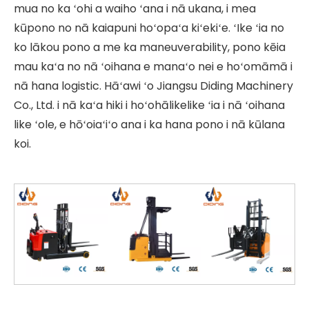
mua no ka ʻohi a waiho ʻana i nā ukana, i mea
kūpono no nā kaiapuni hoʻopaʻa kiʻekiʻe. ʻIke ʻia no
ko lākou pono a me ka maneuverability, pono kēia
mau kaʻa no nā ʻoihana e manaʻo nei e hoʻomāmā i
nā hana logistic. Hāʻawi ʻo Jiangsu Diding Machinery
Co., Ltd. i nā kaʻa hiki i hoʻohālikelike ʻia i nā ʻoihana
like ʻole, e hōʻoiaʻiʻo ana i ka hana pono i nā kūlana
koi.