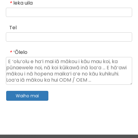
leka uila
*
Tel
ʻŌlelo
*
Waiho mai