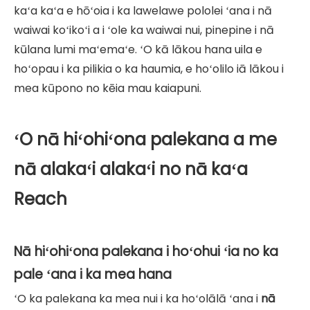
kaʻa kaʻa e hōʻoia i ka lawelawe pololei ʻana i nā
waiwai koʻikoʻi a i ʻole ka waiwai nui, pinepine i nā
kūlana lumi maʻemaʻe. ʻO kā lākou hana uila e
hoʻopau i ka pilikia o ka haumia, e hoʻolilo iā lākou i
mea kūpono no kēia mau kaiapuni.
ʻO nā hiʻohiʻona palekana a me
nā alakaʻi alakaʻi no nā kaʻa
Reach
Nā hiʻohiʻona palekana i hoʻohui ʻia no ka
pale ʻana i ka mea hana
ʻO ka palekana ka mea nui i ka hoʻolālā ʻana i
nā