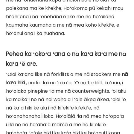
palekana ma ke kiʻekiʻe. Hoʻokomo pū kekahi mau
hiʻohiʻona i nā ʻenehana e like me nā hōʻailona
kaumaha kaumaha a me nā mea koho kiʻekiʻe, e
hoʻonui ana i ka huahana.
Pehea ka ʻokoʻa ʻana o nā kaʻa kaʻa me nā
kaʻa ʻē aʻe.
ʻOiai kaʻana like nā forklifts a me nā stackers me
nā
kaʻa hiki
, nui ko lākou ʻokoʻa. ʻO nā forklift kuʻuna, i
hoʻolako pinepine ʻia me nā counterweights, ʻoi aku
ka maikaʻi no nā noi waho a i ʻole ākea ākea, ʻoiai ʻo
nā kaʻa hiki ke ulu i nā kiʻekiʻe kiʻekiʻe, nā
hoʻonohonoho i loko. Hoʻolālā ʻia nā mea hoʻopaʻa
uila no nā haʻahaʻa māmā a me nā kiʻekiʻe
haʻahaʻa, ʻaʻole hiki i ke kaʻa hiki ke hoʻonui i kona