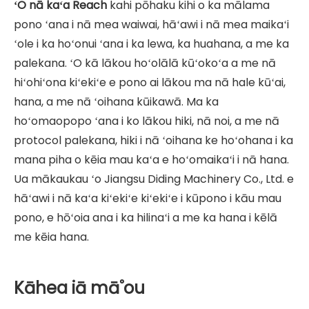
ʻO nā kaʻa Reach
kahi pōhaku kihi o ka mālama
pono ʻana i nā mea waiwai, hāʻawi i nā mea maikaʻi
ʻole i ka hoʻonui ʻana i ka lewa, ka huahana, a me ka
palekana. ʻO kā lākou hoʻolālā kūʻokoʻa a me nā
hiʻohiʻona kiʻekiʻe e pono ai lākou ma nā hale kūʻai,
hana, a me nā ʻoihana kūikawā. Ma ka
hoʻomaopopo ʻana i ko lākou hiki, nā noi, a me nā
protocol palekana, hiki i nā ʻoihana ke hoʻohana i ka
mana piha o kēia mau kaʻa e hoʻomaikaʻi i nā hana.
Ua mākaukau ʻo Jiangsu Diding Machinery Co., Ltd. e
hāʻawi i nā kaʻa kiʻekiʻe kiʻekiʻe i kūpono i kāu mau
pono, e hōʻoia ana i ka hilinaʻi a me ka hana i kēlā
me kēia hana.
Kāhea iā mā˚ou