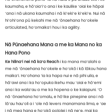
kaumaha, e hōʻoiaʻiʻo ana i ke kaulike ʻoiai ke hāpai
ʻana i nā ukana kaumaha i nā kiʻekiʻe kiʻekiʻe. Nui nā
hiʻohiʻona pū kekahi me nā ʻōnaehana hoʻokele
articulated, hoʻomaikaʻi hou i ka agility.
Nā Pūnaehana Mana a me ka Mana no ka
Hana Pono
Ke hilinaʻi nei nā kaʻa Reach
i ka mana maʻalahi a
me nā ʻōnaehana hoʻokele e hoʻokō i kā lākou hana
maikaʻi. Hoʻohana ʻia ka hapa nui e nā pihi uila, e
hāʻawi ana i ka hoʻopuka ikehu mau ʻoiai e hōʻemi
ana i ka walaʻau a me ka hopena o ke kaiapuni. ʻO
nā ʻōnaehana hoʻomalu, e hōʻike pinepine ana i nā
lāʻau hauʻoli a i ʻole nā ​​​​levers manamana lima, e ʻae
i nā mea hana e hoʻokō pololei i nā neʻe, mai ka