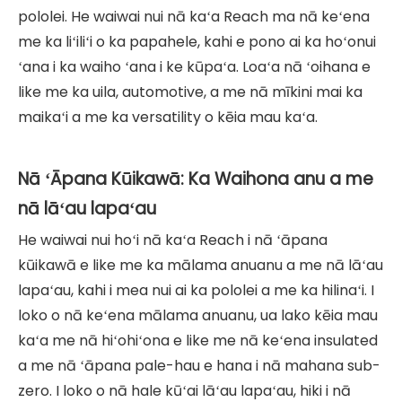
pololei. He waiwai nui nā kaʻa Reach ma nā keʻena
me ka liʻiliʻi o ka papahele, kahi e pono ai ka hoʻonui
ʻana i ka waiho ʻana i ke kūpaʻa. Loaʻa nā ʻoihana e
like me ka uila, automotive, a me nā mīkini mai ka
maikaʻi a me ka versatility o kēia mau kaʻa.
Nā ʻĀpana Kūikawā: Ka Waihona anu a me
nā lāʻau lapaʻau
He waiwai nui hoʻi nā kaʻa Reach i nā ʻāpana
kūikawā e like me ka mālama anuanu a me nā lāʻau
lapaʻau, kahi i mea nui ai ka pololei a me ka hilinaʻi. I
loko o nā keʻena mālama anuanu, ua lako kēia mau
kaʻa me nā hiʻohiʻona e like me nā keʻena insulated
a me nā ʻāpana pale-hau e hana i nā mahana sub-
zero. I loko o nā hale kūʻai lāʻau lapaʻau, hiki i nā