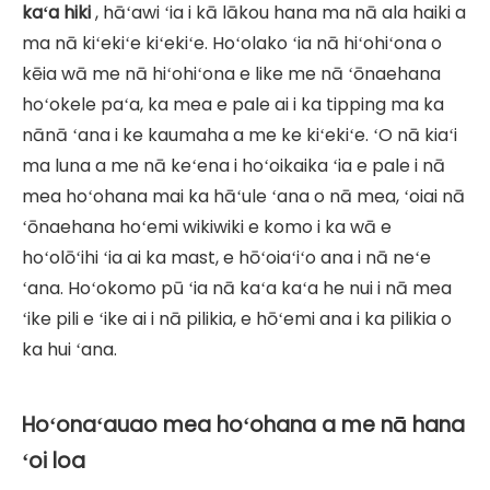
kaʻa hiki
, hāʻawi ʻia i kā lākou hana ma nā ala haiki a
ma nā kiʻekiʻe kiʻekiʻe. Hoʻolako ʻia nā hiʻohiʻona o
kēia wā me nā hiʻohiʻona e like me nā ʻōnaehana
hoʻokele paʻa, ka mea e pale ai i ka tipping ma ka
nānā ʻana i ke kaumaha a me ke kiʻekiʻe. ʻO nā kiaʻi
ma luna a me nā keʻena i hoʻoikaika ʻia e pale i nā
mea hoʻohana mai ka hāʻule ʻana o nā mea, ʻoiai nā
ʻōnaehana hoʻemi wikiwiki e komo i ka wā e
hoʻolōʻihi ʻia ai ka mast, e hōʻoiaʻiʻo ana i nā neʻe
ʻana. Hoʻokomo pū ʻia nā kaʻa kaʻa he nui i nā mea
ʻike pili e ʻike ai i nā pilikia, e hōʻemi ana i ka pilikia o
ka hui ʻana.
Hoʻonaʻauao mea hoʻohana a me nā hana
ʻoi loa