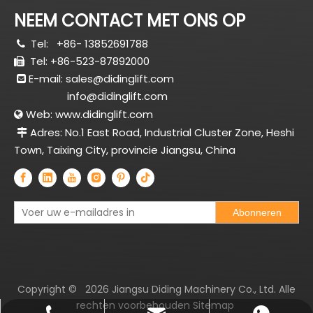
NEEM CONTACT MET ONS OP
Tel:
+86- 13852691788

Tel: +86-523-87892000

E-mail:
sales@didinglift.com

info@didinglift.com
Web:
www.didinglift.com

Adres: No.1 East Road, Industrial Cluster Zone, Heshi

Town, Taixing City, provincie Jiangsu, China
Abonneren
Copyright ©
2026
Jiangsu Diding Machinery Co., Ltd. Alle
rechten voorbehouden
Sitemap