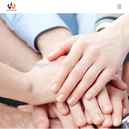
Thuis
»
Bloggen
»
Wat is een reachtruck?