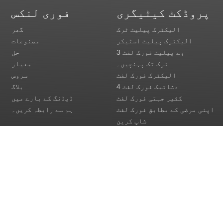
پروڈکٹ کیٹیگری
فوری لنکس
الیکٹرک پیلیٹ ٹرک
گھر
الیکٹرک پیلیٹ اسٹیکر
مصنوعات
3 وے پیلیٹ فورک لفٹ
حل
ٹرک تک پہنچیں۔
معیار
الیکٹرک فورک لفٹ
سروس
4 دشاتمک فورک لفٹ
بلاگ
کثیر جہتی فورک لفٹ
ڈیڈنگ کے بارے میں
اپنی مرضی کے مطابق فورک لفٹ
ہم سے رابطہ کریں۔
شاپ کرین