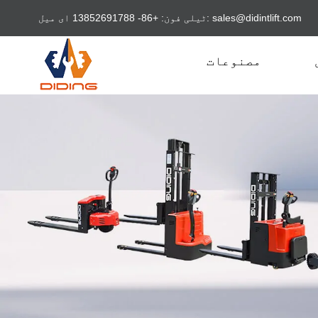
sales@didintlift.com
ٹیلی فون: +86- 13852691788 ای میل:
مصنوعات