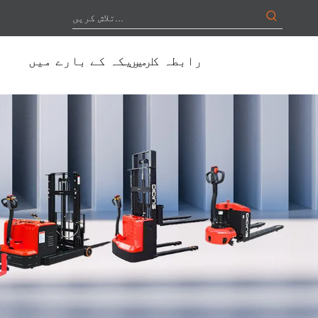
رابطہ کریں۔
امریکہ کے بارے میں