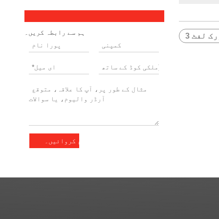
ہم سے رابطہ کریں۔
رک لفٹ
جمع کروائیں۔