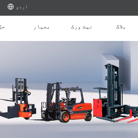
اردو
بلاگ
نیٹ ورک
معیار
حل