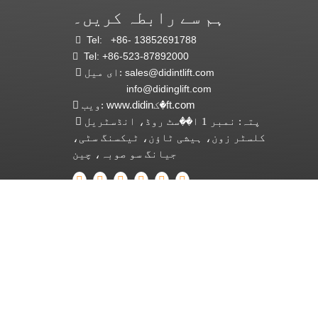
ہم سے رابطہ کریں۔
Tel:
+86- 13852691788

Tel: +86-523-87892000

sales@didintlift.com
ای میل:

info@didinglift.com
www.didinک�ft.com
ویب:

پتہ: نمبر 1 ا��سٹ روڈ، انڈسٹریل

کلسٹر زون، ہیشی ٹاؤن، ٹیکسنگ سٹی،
جیانگ سو صوبہ، چین
سبسکرائب کریں۔