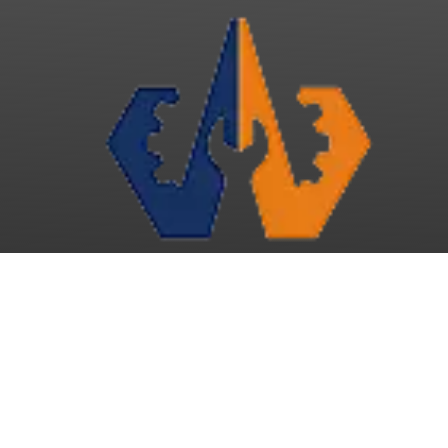
جیانگ سو ڈائڈنگ مشینری کمپنی لمیٹڈ
الیکٹرک پیلیٹ ٹرک
ڈائڈنگ لفٹ ایک پیشہ ور ہے۔
,
الیکٹرک اسٹیکر
چین میں ٹرک
,
مینوفیکچرر سپلائر
تک پہنچیں، اپنی مرضی کے مطابق مسابقتی قیمت