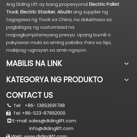
Ang Diding Lift ay isang propesyonal
Electric Pallet
Truck
,
Electric Stacker
,
Abutin
ang supplier ng
tagagawa ng Truck sa China, na dalubhasa sa
pagbibigay ng customized na
mapagkumpitensyang presyo. Upang bumili o
pakyawan mula sa aming pabrika. Para sa Sipi,
makipag-ugnayan sa amin ngayon.
MABILIS NA LINK
KATEGORYA NG PRODUKTO
CONTACT US
Tel:
+86- 13852691788

Tel: +86-523-87892000

E-mail:
sales@didinglift.com

info@didinglift.com
Web:
www.didinglift.com
