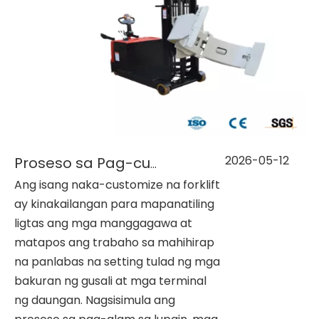
2026-05-12
Proseso sa Pag-customize ng Forklift para sa Mabigat na Gawain sa Labas
Ang isang naka-customize na forklift
ay kinakailangan para mapanatiling
ligtas ang mga manggagawa at
matapos ang trabaho sa mahihirap
na panlabas na setting tulad ng mga
bakuran ng gusali at mga terminal
ng daungan. Nagsisimula ang