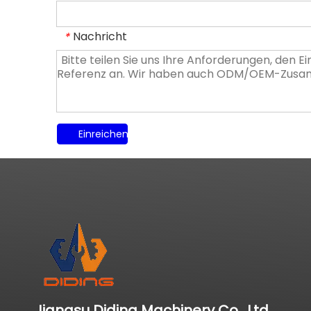
Nachricht
*
Einreichen
Jiangsu Diding Machinery Co., Ltd.